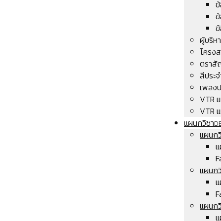
ข
ข
ข
ผู้บริ
โครงส
ตราสั
สีประจ
เพลงป
VTR แ
VTR แ
แผนกวิชา
D
แผนกวิ
แ
F
แผนกว
แ
F
แผนกวิ
แ