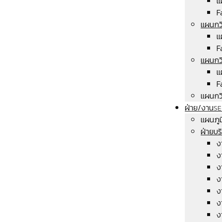
แ
F
แผนกว
แ
F
แผนกว
แ
F
แผนกวิ
ฝ่าย/งาน
SE
แผนภู
ฝ่ายบ
ง
ง
ง
ง
ง
ง
ง