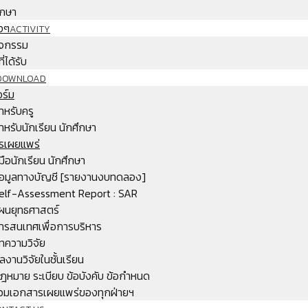
ึกษา
งๆ
ACTIVITY
จกรรม
ี่ได้รับ
DOWNLOAD
ร์ม
ำหรับครู
ำหรับนักเรียน นักศึกษา
รเผยแพร่
ู่มือนักเรียน นักศึกษา
้อมูลทางบัญชี [รายงานงบทดลอง]
elf-Assessment Report : SAR
ผนยุทธศาสตร์
ารสนเทศเพื่อการบริหาร
ทความวิจัย
ลงานวิจัยในชั้นเรียน
ฎหมาย ระเบียบ ข้อบังคับ ข้อกำหนด
วมเอกสารเผยแพร่ของทุกฝ่ายฯ