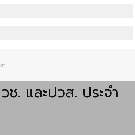
วตา
 ปวช. และปวส. ประจำ