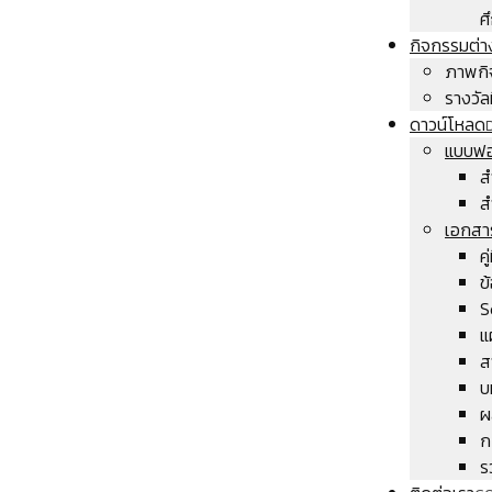
ศ
กิจกรรมต่า
ภาพกิ
รางวัลท
ดาวน์โหลด
แบบฟอ
ส
ส
เอกสา
ค
ข
S
แ
ส
บ
ผ
ก
ร