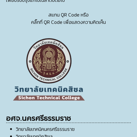
เพื่อปรับปรุงแก้ไขในลำดับต่อไป
สแกน QR Code หรือ
คลิ๊กที่ QR Code เพื่อแสดงความคิดเห็น
อศจ.นครศรีธรรมราช
วิทยาลัยเทคนิคนครศรีธรรมราช
วิทยาลัยเทคนิคสิชล